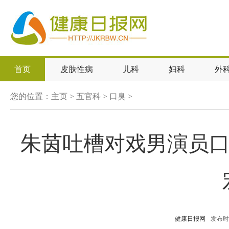
首页
皮肤性病
儿科
妇科
外
您的位置：
主页
>
五官科
>
口臭
>
朱茵吐槽对戏男演员口
健康日报网
发布时间：