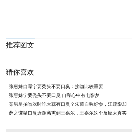
推荐图文
猜你喜欢
张惠妹自曝宁要秃头不要口臭：接吻比较重要
张惠妹宁要秃头不要口臭 自曝心中有电影梦
某男星拍吻戏时吃大蒜有口臭？朱茵自称好惨，江疏影却
薛之谦疑口臭近距离熏到王嘉尔，王嘉尔这个反应太真实